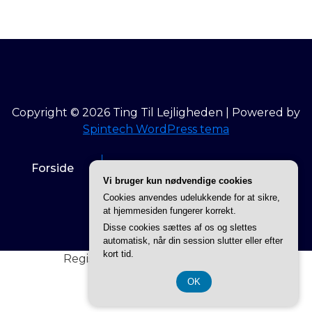
Copyright © 2026 Ting Til Lejligheden | Powered by
Spintech WordPress tema
Forside
Info om Ting til lejligheden
Vi bruger kun nødvendige cookies
Cookies anvendes udelukkende for at sikre,
Privatlivspolitik
at hjemmesiden fungerer korrekt.
Disse cookies sættes af os og slettes
automatisk, når din session slutter eller efter
kort tid.
Registreringsnummer 3740 7739
OK