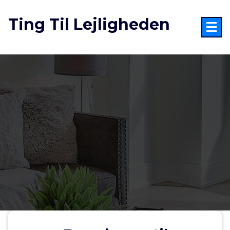
Videre
til
Ting Til Lejligheden
indhold