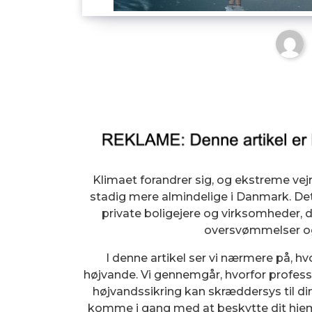
Klimaet forandrer sig, og ekstreme vej
stadig mere almindelige i Danmark. Det 
private boligejere og virksomheder
oversvømmelser og
I denne artikel ser vi nærmere på, h
højvande. Vi gennemgår, hvorfor professi
højvandssikring kan skræddersys til din
komme i gang med at beskytte dit hjem e