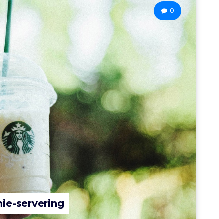
0
hie-servering