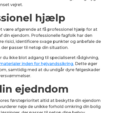
nset vejret.
ssionel hjælp
t være afgørende at få professionel hjælp for at
f din ejendom. Professionelle fagfolk har den
re risici, identificere svage punkter og anbefale de
 der passer til netop din situation.
du ikke blot adgang til specialiseret rådgivning,
materialer inden for højvandssikring.
Dette øger
dom, samtidig med at du undgår dyre følgeskader
versvømmelser.
 din ejedndom
ores førsteprioritet altid at beskytte din ejendom
rderer nøje de unikke forhold omkring din bolig
øsninger, der passer til netop dine behov.