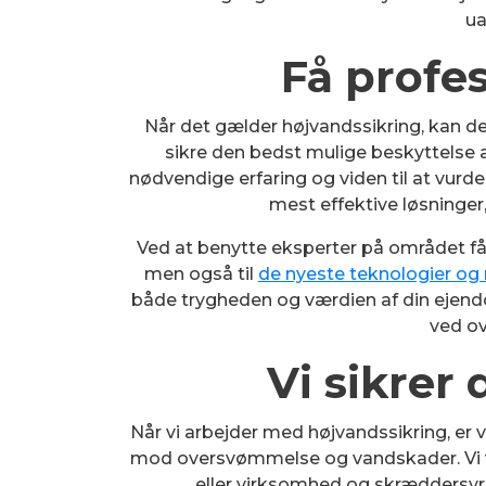
ua
Få profe
Når det gælder højvandssikring, kan de
sikre den bedst mulige beskyttelse a
nødvendige erfaring og viden til at vurde
mest effektive løsninger,
Ved at benytte eksperter på området får 
men også til
de nyeste teknologier og 
både trygheden og værdien af din ejen
ved o
Vi sikrer
Når vi arbejder med højvandssikring, er v
mod oversvømmelse og vandskader. Vi vu
eller virksomhed og skræddersyr l