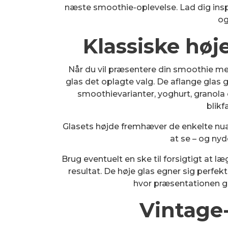
næste smoothie-oplevelse. Lad dig inspir
og
Klassiske høje 
Når du vil præsentere din smoothie med
glas det oplagte valg. De aflange glas gi
smoothievarianter, yoghurt, granola el
blikf
Glasets højde fremhæver de enkelte nua
at se – og nyd
Brug eventuelt en ske til forsigtigt at l
resultat. De høje glas egner sig perfe
hvor præsentationen ge
Vintage