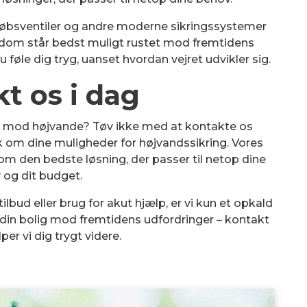
geløbsventiler og andre moderne sikringssystemer
ejendom står bedst muligt rustet mod fremtidens
øle dig tryg, uanset hvordan vejret udvikler sig.
t os i dag
dom mod højvande? Tøv ikke med at kontakte os
ak om dine muligheder for højvandssikring. Vores
g om den bedste løsning, der passer til netop dine
 og dit budget.
bud eller brug for akut hjælp, er vi kun et opkald
 din bolig mod fremtidens udfordringer – kontakt
per vi dig trygt videre.