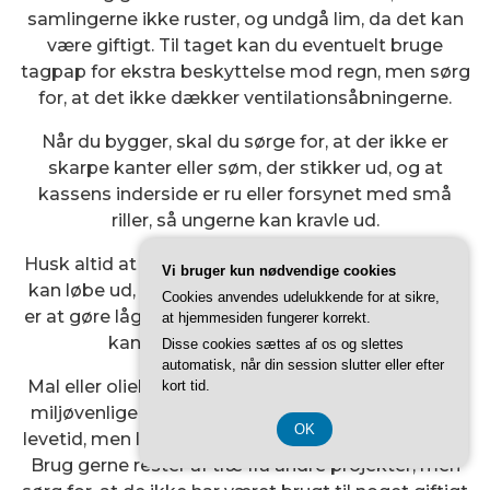
samlingerne ikke ruster, og undgå lim, da det kan
være giftigt. Til taget kan du eventuelt bruge
tagpap for ekstra beskyttelse mod regn, men sørg
for, at det ikke dækker ventilationsåbningerne.
Når du bygger, skal du sørge for, at der ikke er
skarpe kanter eller søm, der stikker ud, og at
kassens inderside er ru eller forsynet med små
riller, så ungerne kan kravle ud.
Husk altid at lave et lille drænhul i bunden, så vand
Vi bruger kun nødvendige cookies
kan løbe ud, hvis der skulle trænge fugt ind. Et tip
Cookies anvendes udelukkende for at sikre,
er at gøre låget aftageligt eller hængslet, så du let
at hjemmesiden fungerer korrekt.
kan rense kassen om efteråret.
Disse cookies sættes af os og slettes
automatisk, når din session slutter eller efter
Mal eller oliebehandl kun ydersiden – og kun med
kort tid.
miljøvenlige produkter – for at forlænge kassens
OK
levetid, men lad indersiden være rå og ubehandlet.
Brug gerne rester af træ fra andre projekter, men