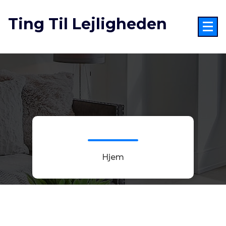
Videre
til
Ting Til Lejligheden
indhold
Hjem