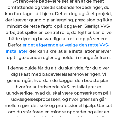
At renovere badeværelset er en af de mest
omfattende og værdiskabende forbedringer, du
kan foretage i dit hjem. Det er dog også et projekt,
der kræver grundig planlægning, præcision og ikke
mindst de rette fagfolk på opgaven. Særligt VVS-
arbejdet spiller en central rolle, da fejl her kan blive
både dyre og besværlige at rette op på senere.
Derfor
er det afgørende at vælge den rette VVS-
installatør,
der kan sikre, at alle installationer lever
op til gældende regler og holder i mange år frem.
I denne guide får du alt, du skal vide, før du giver
dig i kast med badeværelsesrenoveringen. Vi
gennemgår, hvordan du lægger den bedste plan,
hvorfor autoriserede VVS-installatører er
uundværlige, hvad du skal være opmærksom på i
udvælgelsesprocessen, og hvor grænsen går
mellem gør-det-selv og professionel hjælp. Uanset
om du står foran en mindre opgradering eller en