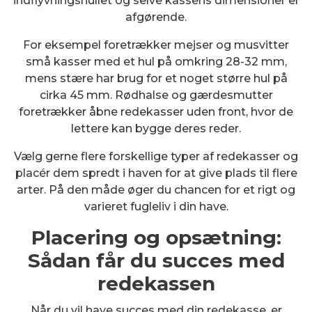
indflyvningshullet og selve kassens dimensioner er
afgørende.
For eksempel foretrækker mejser og musvitter
små kasser med et hul på omkring 28-32 mm,
mens stære har brug for et noget større hul på
cirka 45 mm. Rødhalse og gærdesmutter
foretrækker åbne redekasser uden front, hvor de
lettere kan bygge deres reder.
Vælg gerne flere forskellige typer af redekasser og
placér dem spredt i haven for at give plads til flere
arter. På den måde øger du chancen for et rigt og
varieret fugleliv i din have.
Placering og opsætning:
Sådan får du succes med
redekassen
Når du vil have succes med din redekasse, er