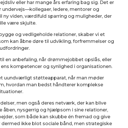
ejdsliv eller har mange års erfaring bag sig. Det er
 undervejs—kollegaer, ledere, mentorer og
 ny viden, værdifuld sparring og muligheder, der
ille være skjulte.
opbygge og vedligeholde relationer, skaber vi et
 som kan åbne døre til udvikling, forfremmelser og
udfordringer.
til en anbefaling, når drømmejobbet opslås, eller
ke ens kompetencer og synlighed i organisationen.
et uundværligt støtteapparat, når man møder
åd om, hvordan man bedst håndterer komplekse
ituationer.
indelser, men også deres netværk, der kan blive
e åben, nysgerrig og hjælpsom i sine relationer,
bejder, som både kan skubbe én fremad og give
 er dermed ikke blot sociale bånd, men strategiske