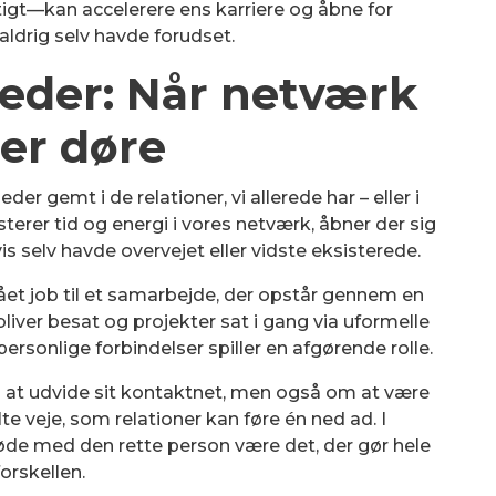
tigt—kan accelerere ens karriere og åbne for
ldrig selv havde forudset.
heder: Når netværk
er døre
er gemt i de relationer, vi allerede har – eller i
terer tid og energi i vores netværk, åbner der sig
is selv havde overvejet eller vidste eksisterede.
lået job til et samarbejde, der opstår gennem en
 bliver besat og projekter sat i gang via uformelle
personlige forbindelser spiller en afgørende rolle.
 at udvide sit kontaktnet, men også om at være
te veje, som relationer kan føre én ned ad. I
møde med den rette person være det, der gør hele
forskellen.