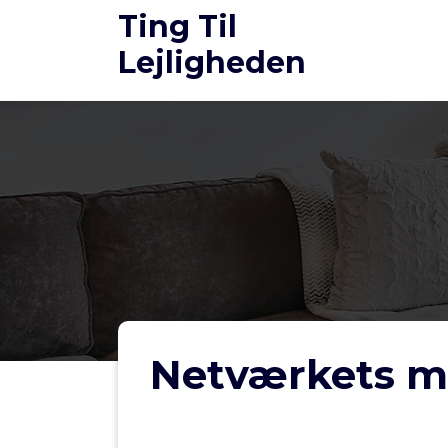
Videre
Ting Til
til
Lejligheden
indhold
Netværkets ma