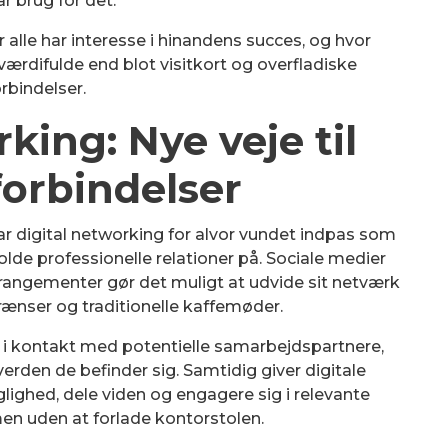
år brug for det.
 alle har interesse i hinandens succes, og hvor
værdifulde end blot visitkort og overfladiske
orbindelser.
king: Nye veje til
forbindelser
ar digital networking for alvor vundet indpas som
lde professionelle relationer på. Sociale medier
rrangementer gør det muligt at udvide sit netværk
rænser og traditionelle kaffemøder.
i kontakt med potentielle samarbejdspartnere,
verden de befinder sig. Samtidig giver digitale
glighed, dele viden og engagere sig i relevante
en uden at forlade kontorstolen.