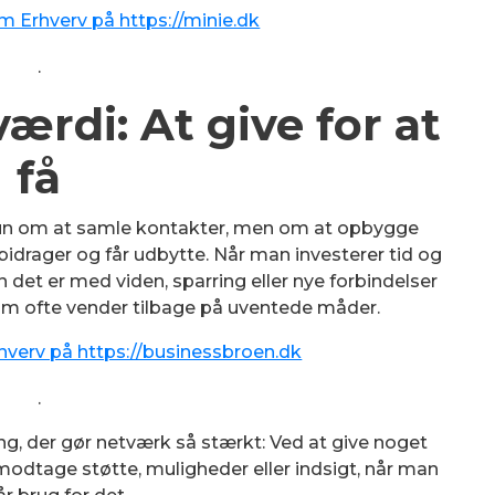
 Erhverv på https://minie.dk
.
ærdi: At give for at
få
 kun om at samle kontakter, men om at opbygge
bidrager og får udbytte. Når man investerer tid og
 det er med viden, sparring eller nye forbindelser
som ofte vender tilbage på uventede måder.
verv på https://businessbroen.dk
.
g, der gør netværk så stærkt: Ved at give noget
modtage støtte, muligheder eller indsigt, når man