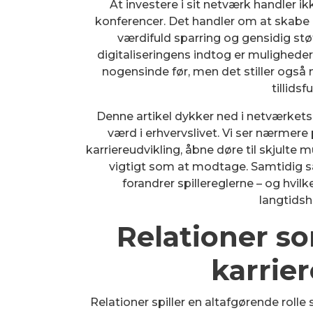
At investere i sit netværk handler ik
konferencer. Det handler om at skabe æ
værdifuld sparring og gensidig stø
digitaliseringens indtog er muligheder
nogensinde før, men det stiller også n
tillidsf
Denne artikel dykker ned i netværkets
værd i erhvervslivet. Vi ser nærmere
karriereudvikling, åbne døre til skjulte 
vigtigt som at modtage. Samtidig sæ
forandrer spillereglerne – og hvil
langtidsh
Relationer so
karrie
Relationer spiller en altafgørende rolle