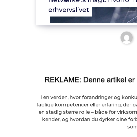
Netværkets magt: Hvorfor re
erhvervslivet
I en verden, hvor forandringer og konku
faglige kompetencer eller erfaring, der b
en stadig større rolle – både for virk
kender, og hvordan du dyrker dine forbi
som