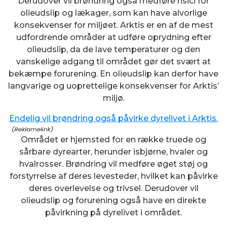
Derudover vil brøndring også medføre risici for
olieudslip og lækager, som kan have alvorlige
konsekvenser for miljøet. Arktis er en af de mest
udfordrende områder at udføre oprydning efter
olieudslip, da de lave temperaturer og den
vanskelige adgang til området gør det svært at
bekæmpe forurening. En olieudslip kan derfor have
langvarige og uoprettelige konsekvenser for Arktis’
miljø.
Endelig vil brøndring også påvirke dyrelivet i Arktis.
Området er hjemsted for en række truede og
sårbare dyrearter, herunder isbjørne, hvaler og
hvalrosser. Brøndring vil medføre øget støj og
forstyrrelse af deres levesteder, hvilket kan påvirke
deres overlevelse og trivsel. Derudover vil
olieudslip og forurening også have en direkte
påvirkning på dyrelivet i området.