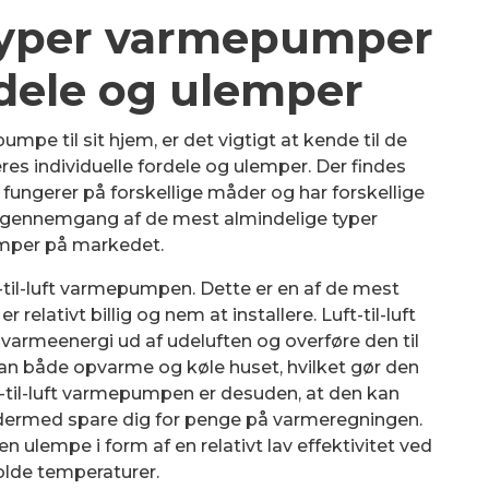
 typer varmepumper
rdele og ulemper
pe til sit hjem, er det vigtigt at kende til de
es individuelle fordele og ulemper. Der findes
 fungerer på forskellige måder og har forskellige
rt gennemgang af de mest almindelige typer
per på markedet.
til-luft varmepumpen. Dette er en af de mest
elativt billig og nem at installere. Luft-til-luft
armeenergi ud af udeluften og overføre den til
n både opvarme og køle huset, hvilket gør den
ft-til-luft varmepumpen er desuden, at den kan
dermed spare dig for penge på varmeregningen.
lempe i form af en relativt lav effektivitet ved
lde temperaturer.