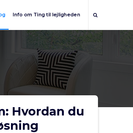
og
Info om Ting til lejligheden
m: Hvordan du
øsning