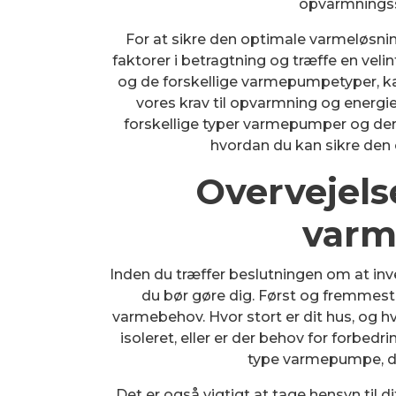
opvarmningss
For at sikre den optimale varmeløsning
faktorer i betragtning og træffe en vel
og de forskellige varmepumpetyper, k
vores krav til opvarmning og energieff
forskellige typer varmepumper og deres
hvordan du kan sikre den 
Overvejelse
var
Inden du træffer beslutningen om at inve
du bør gøre dig. Først og fremmest 
varmebehov. Hvor stort er dit hus, og 
isoleret, eller er der behov for forbedr
type varmepumpe, der
Det er også vigtigt at tage hensyn til