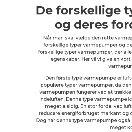
De forskellige
og deres fo
Når man skal vælge den rette varmepum
forskellige typer varmepumper og der
forskellige typer varmepumper, der alle
egenskaber. Her vil vi give en ko
varmepum
Den første type varmepumpe er luft-
populære typer varmepumper, da den er r
varmepumpen fungerer ved at trække v
indeluften. Denne type varmepumpe ka
meget alsidig. En stor fordel ved lu
reducere energiforbruget markant og 
Dog har denne type varmepumpe også en u
meget ko