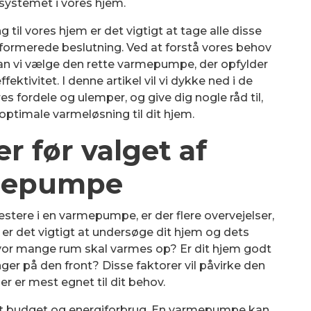
ystemet i vores hjem.
 til vores hjem er det vigtigt at tage alle disse
informerede beslutning. Ved at forstå vores behov
an vi vælge den rette varmepumpe, der opfylder
ektivitet. I denne artikel vil vi dykke ned i de
 fordele og ulemper, og give dig nogle råd til,
optimale varmeløsning til dit hjem.
r før valget af
mepumpe
stere i en varmepumpe, er der flere overvejelser,
er det vigtigt at undersøge dit hjem og dets
hvor mange rum skal varmes op? Er dit hjem godt
inger på den front? Disse faktorer vil påvirke den
 er mest egnet til dit behov.
 dit budget og energiforbrug. En varmepumpe kan