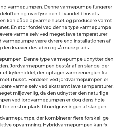
-vand varmepumpen. Denne varmepumpe fungerer
eluften og overføre den til vandet i husets
en kan både opvarme huset og producere varmt
kenet. En stor fordel ved denne type varmepumpe
t levere varme selv ved meget lave temperaturer.
and varmepumpe være dyrere end installationen af
og den kræver desuden også mere plads.
mepumpen. Denne type varmepumpe udnytter den
rden. Jordvarmepumpen består af en slange, der
r et kølemiddel, der optager varmeenergien fra
temet i huset. Fordelen ved jordvarmepumpen er
oducere varme selv ved ekstremt lave temperaturer.
et miljøvenlig, da den udnytter den naturlige
Ulempen ved jordvarmepumpen er dog dens høje
for en stor plads til nedgravningen af slangen.
idvarmepumpe, der kombinerer flere forskellige
fektive opvarmning. Hybridvarmepumpen kan fx