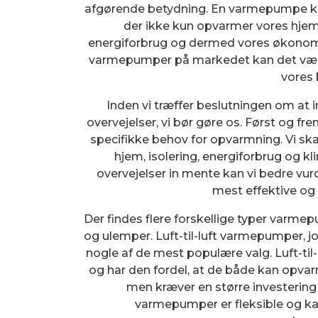
afgørende betydning. En varmepumpe ka
der ikke kun opvarmer vores hje
energiforbrug og dermed vores økonom
varmepumper på markedet kan det være e
vores
Inden vi træffer beslutningen om at i
overvejelser, vi bør gøre os. Først og fr
specifikke behov for opvarmning. Vi ska
hjem, isolering, energiforbrug og k
overvejelser in mente kan vi bedre vu
mest effektive og
Der findes flere forskellige typer varm
og ulemper. Luft-til-luft varmepumper,
nogle af de mest populære valg. Luft-til
og har den fordel, at de både kan opva
men kræver en større investering o
varmepumper er fleksible og k