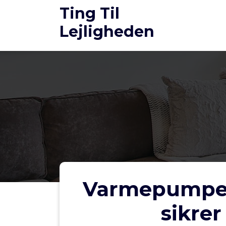
Videre
Ting Til
til
Lejligheden
indhold
Varmepumpeva
sikre