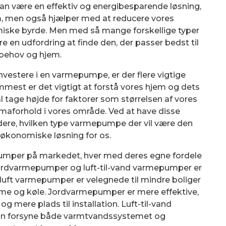
n være en effektiv og energibesparende løsning,
m, men også hjælper med at reducere vores
iske byrde. Men med så mange forskellige typer
n udfordring at finde den, der passer bedst til
 behov og hjem.
nvestere i en varmepumpe, er der flere vigtige
emmest er det vigtigt at forstå vores hjem og dets
l tage højde for faktorer som størrelsen af vores
limaforhold i vores område. Ved at have disse
rdere, hvilken type varmepumpe der vil være den
 økonomiske løsning for os.
epumper på markedet, hver med deres egne fordele
 jordvarmepumper og luft-til-vand varmepumper er
-luft varmepumper er velegnede til mindre boliger
rme og køle. Jordvarmepumper er mere effektive,
g mere plads til installation. Luft-til-vand
an forsyne både varmtvandssystemet og