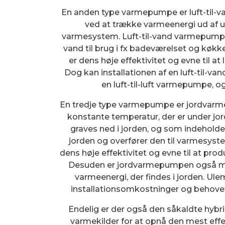
En anden type varmepumpe er luft-til
ved at trække varmeenergi ud af ud
varmesystem. Luft-til-vand varmepump
vand til brug i fx badeværelset og køk
er dens høje effektivitet og evne til a
Dog kan installationen af en luft-til-v
en luft-til-luft varmepumpe, 
En tredje type varmepumpe er jordvar
konstante temperatur, der er under jo
graves ned i jorden, og som indeholde
jorden og overfører den til varmesys
dens høje effektivitet og evne til at pr
Desuden er jordvarmepumpen også meg
varmeenergi, der findes i jorden. 
installationsomkostninger og behovet 
Endelig er der også den såkaldte hybr
varmekilder for at opnå den mest ef