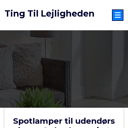
Videre
til
Ting Til Lejligheden
indhold
Spotlamper til udendørs