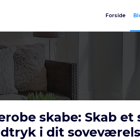
Forside
Bl
erobe skabe: Skab et s
dtryk i dit soveværel