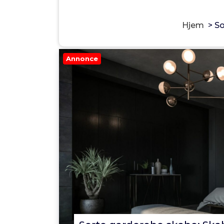
Hjem
>
So
Annonce