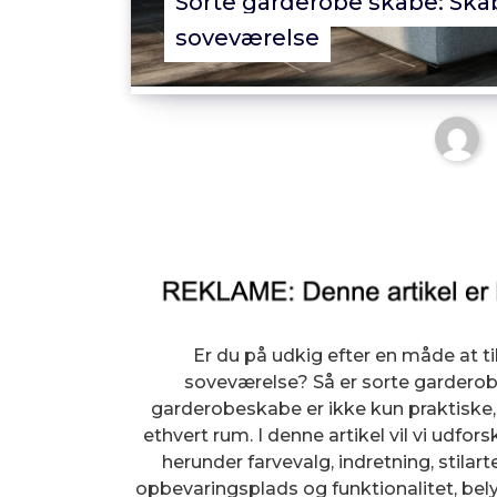
Sorte garderobe skabe: Skab 
soveværelse
Er du på udkig efter en måde at til
soveværelse? Så er sorte garderobe
garderobeskabe er ikke kun praktiske, 
ethvert rum. I denne artikel vil vi udfo
herunder farvevalg, indretning, stilar
opbevaringsplads og funktionalitet, belys