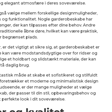
og elegant atmosfære i deres soveværelse.
 også vælge mellem forskellige designmuligheder,
 og funktionalitet. Nogle garderobeskabe har
nger, der kan tilpasses efter dine behov. Andre
aditionelle åbne døre, hvilket kan være praktisk,
ar begrænset plads.
, er det vigtigt at sikre sig, at garderobeskabet er
abe kan være modstandsdygtige over for ridser og
ælge et holdbart og slidstærkt materiale, der kan
å daglig brug.
tastisk måde at skabe et sofistikeret og stilfuldt
 foretrækker et moderne og minimalistisk design
lt udseende, er der mange muligheder at vælge
b, der passer til din stil, opbevaringsbehov og
 perfekte look i dit soveværelse.