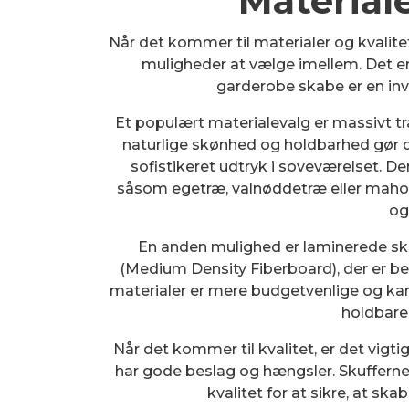
Materiale
Når det kommer til materialer og kvalitet
muligheder at vælge imellem. Det er v
garderobe skabe er en inve
Et populært materialevalg er massivt tr
naturlige skønhed og holdbarhed gør det
sofistikeret udtryk i soveværelset. De
såsom egetræ, valnøddetræ eller mahogn
og
En anden mulighed er laminerede skab
(Medium Density Fiberboard), der er bela
materialer er mere budgetvenlige og kan 
holdbare
Når det kommer til kvalitet, er det vigti
har gode beslag og hængsler. Skuffern
kvalitet for at sikre, at sk