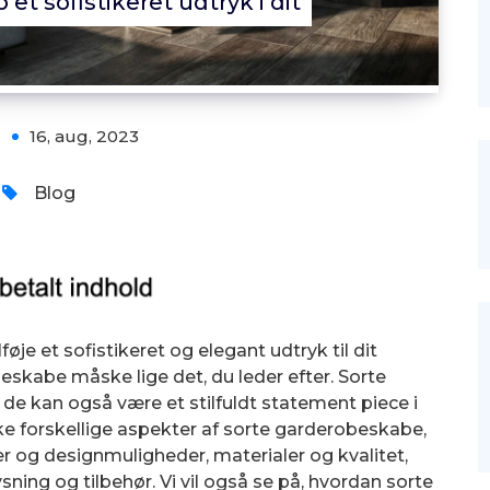
et sofistikeret udtryk i dit
16, aug, 2023
Blog
føje et sofistikeret og elegant udtryk til dit
skabe måske lige det, du leder efter. Sorte
de kan også være et stilfuldt statement piece i
rske forskellige aspekter af sorte garderobeskabe,
ter og designmuligheder, materialer og kvalitet,
ning og tilbehør. Vi vil også se på, hvordan sorte