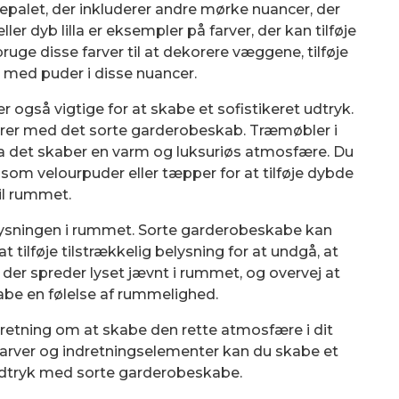
epalet, der inkluderer andre mørke nuancer, der
er dyb lilla er eksempler på farver, der kan tilføje
uge disse farver til at dekorere væggene, tilføje
 med puder i disse nuancer.
 også vigtige for at skabe et sofistikeret udtryk.
erer med det sorte garderobeskab. Træmøbler i
a det skaber en varm og luksuriøs atmosfære. Du
som velourpuder eller tæpper for at tilføje dybde
il rummet.
elysningen i rummet. Sorte garderobeskabe kan
t tilføje tilstrækkelig belysning for at undgå, at
der spreder lyset jævnt i rummet, og overvej at
skabe en følelse af rummelighed.
dretning om at skabe den rette atmosfære i dit
farver og indretningselementer kan du skabe et
 udtryk med sorte garderobeskabe.