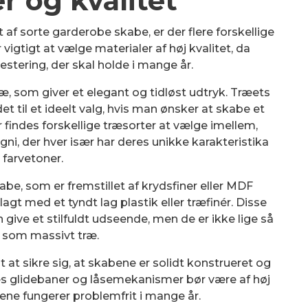
r og kvalitet
 af sorte garderobe skabe, er der flere forskellige
igtigt at vælge materialer af høj kvalitet, da
stering, der skal holde i mange år.
æ, som giver et elegant og tidløst udtryk. Træets
 til et ideelt valg, hvis man ønsker at skabe et
r findes forskellige træsorter at vælge imellem,
i, der hver især har deres unikke karakteristika
 farvetoner.
e, som er fremstillet af krydsfiner eller MDF
gt med et tyndt lag plastik eller træfinér. Disse
give et stilfuldt udseende, men de er ikke lige så
 som massivt træ.
gt at sikre sig, at skabene er solidt konstrueret og
es glidebaner og låsemekanismer bør være af høj
abene fungerer problemfrit i mange år.