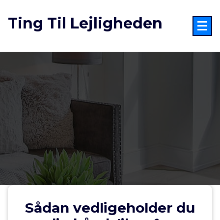
Videre
til
Ting Til Lejligheden
indhold
Sådan vedligeholder du