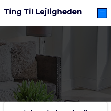
Videre
til
Ting Til Lejligheden
indhold