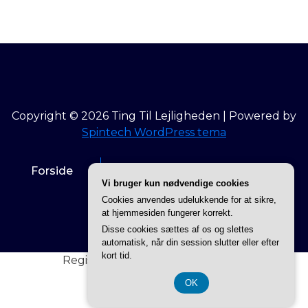
Copyright © 2026 Ting Til Lejligheden | Powered by
Spintech WordPress tema
Forside
Info om Ting til lejligheden
Vi bruger kun nødvendige cookies
Cookies anvendes udelukkende for at sikre,
Privatlivspolitik
at hjemmesiden fungerer korrekt.
Disse cookies sættes af os og slettes
automatisk, når din session slutter eller efter
kort tid.
Registreringsnummer 3740 7739
OK