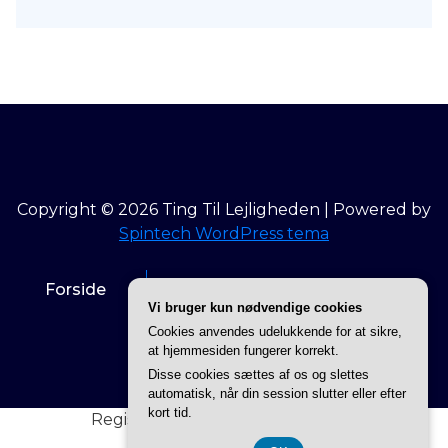
Copyright © 2026 Ting Til Lejligheden | Powered by
Spintech WordPress tema
Forside
Info om Ting til lejligheden
Vi bruger kun nødvendige cookies
Cookies anvendes udelukkende for at sikre,
Privatlivspolitik
at hjemmesiden fungerer korrekt.
Disse cookies sættes af os og slettes
automatisk, når din session slutter eller efter
kort tid.
Registreringsnummer 3740 7739