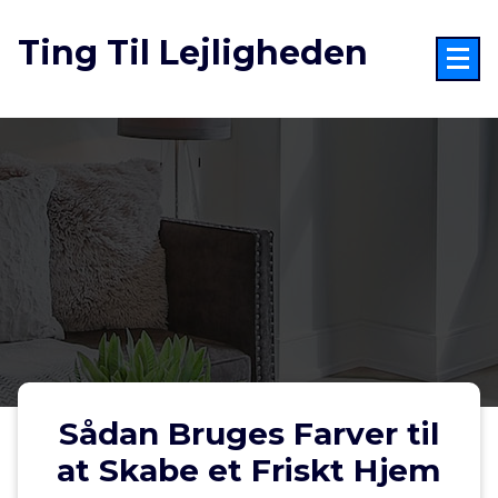
Videre
til
Ting Til Lejligheden
indhold
Sådan Bruges Farver til
at Skabe et Friskt Hjem