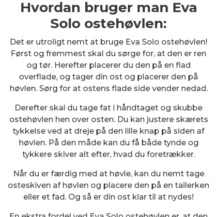
Hvordan bruger man Eva
Solo ostehøvlen:
Det er utroligt nemt at bruge Eva Solo ostehøvlen!
Først og fremmest skal du sørge for, at den er ren
og tør. Herefter placerer du den på en flad
overflade, og tager din ost og placerer den på
høvlen. Sørg for at ostens flade side vender nedad.
Derefter skal du tage fat i håndtaget og skubbe
ostehøvlen hen over osten. Du kan justere skærets
tykkelse ved at dreje på den lille knap på siden af
høvlen. På den måde kan du få både tynde og
tykkere skiver alt efter, hvad du foretrækker.
Når du er færdig med at høvle, kan du nemt tage
osteskiven af høvlen og placere den på en tallerken
eller et fad. Og så er din ost klar til at nydes!
En ekstra fordel ved Eva Solo ostehøvlen er, at den