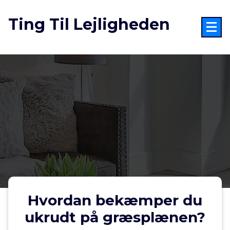
Videre
til
Ting Til Lejligheden
indhold
Hvordan bekæmper du
ukrudt på græsplænen?