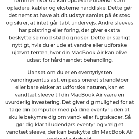
lommer, hvor du kan opbevare tilbehør som
opladere, kabler og eksterne harddiske. Dette gør
det nemt at have alt dit udstyr samlet på ét sted
og sikrer, at intet går tabt undervejs. Andre sleeves
har polstring eller foring, der giver ekstra
beskyttelse mod stød og ridser. Dette er særligt
nyttigt, hvis du er ude at vandre eller udforske
ujævnt terræn, hvor din MacBook Air kan blive
udsat for hårdhændet behandling.
Uanset om du er en eventyrlysten
vandringsentusiast, en passioneret strandløber
eller bare elsker at udforske naturen, kan et
vandtæt sleeve til din MacBook Air være en
uvurderlig investering. Det giver dig mulighed for at
tage din computer med på dine eventyr uden at
skulle bekymre dig om vand- eller fugtskader. Så
gør dig klar til udendørs eventyr og vælg et
vandtæt sleeve, der kan beskytte din MacBook Air