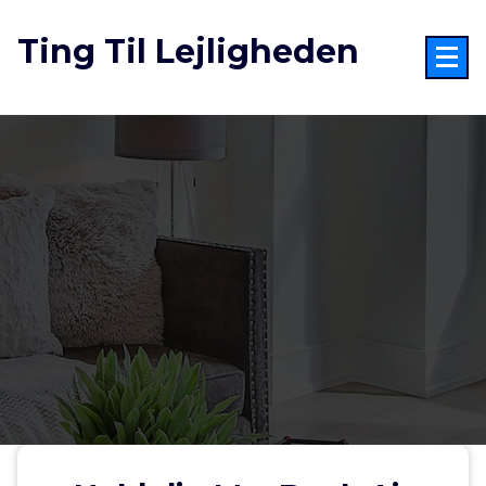
Videre
til
Ting Til Lejligheden
indhold