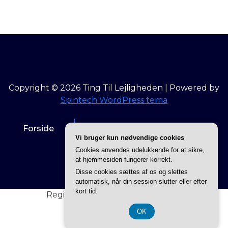
Copyright © 2026 Ting Til Lejligheden | Powered by
Spintech WordPress tema
Forside
Info om Ting til lejligheden
Vi bruger kun nødvendige cookies
Cookies anvendes udelukkende for at sikre,
Privatlivspolitik
at hjemmesiden fungerer korrekt.
Disse cookies sættes af os og slettes
automatisk, når din session slutter eller efter
kort tid.
Registreringsnummer 3740 7739
OK