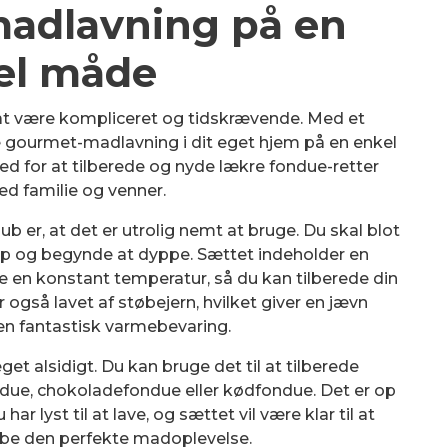
madlavning på en
el måde
t være kompliceret og tidskrævende. Med et
 gourmet-madlavning i dit eget hjem på en enkel
d for at tilberede og nyde lækre fondue-retter
 familie og venner.
b er, at det er utrolig nemt at bruge. Du skal blot
op og begynde at dyppe. Sættet indeholder en
e en konstant temperatur, så du kan tilberede din
også lavet af støbejern, hvilket giver en jævn
en fantastisk varmebevaring.
t alsidigt. Du kan bruge det til at tilberede
ndue, chokoladefondue eller kødfondue. Det er op
har lyst til at lave, og sættet vil være klar til at
abe den perfekte madoplevelse.