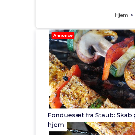
Hjem
>
Annonce
Fonduesæt fra Staub: Skab 
hjem