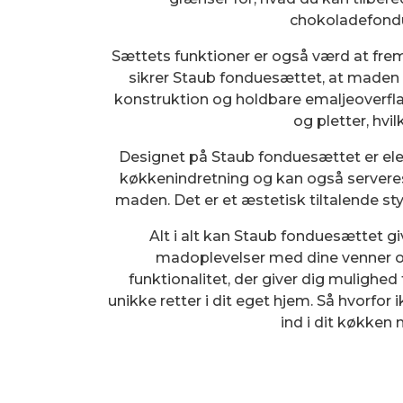
chokoladefond
Sættets funktioner er også værd at fr
sikrer Staub fonduesættet, at maden b
konstruktion og holdbare emaljeoverfl
og pletter, hvil
Designet på Staub fonduesættet er elega
køkkenindretning og kan også serveres
maden. Det er et æstetisk tiltalende st
Alt i alt kan Staub fonduesættet 
madoplevelser med dine venner og f
funktionalitet, der giver dig mulighe
unikke retter i dit eget hjem. Så hvorfo
ind i dit køkke