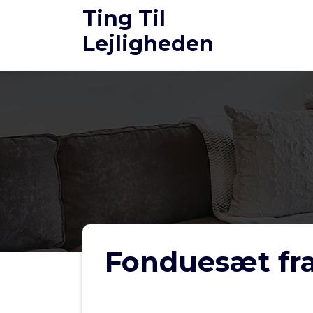
Videre
Ting Til
til
Lejligheden
indhold
Fonduesæt fra