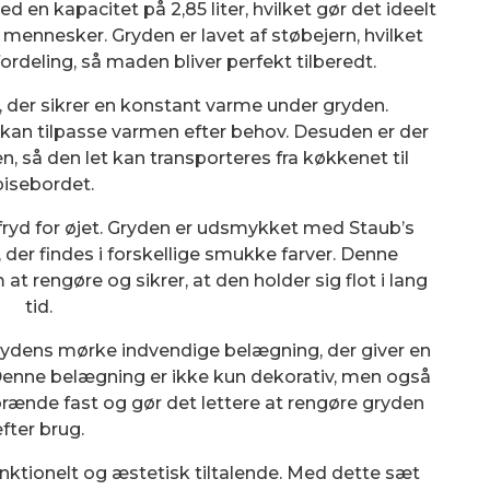
en kapacitet på 2,85 liter, hvilket gør det ideelt
af mennesker. Gryden er lavet af støbejern, hvilket
rdeling, så maden bliver perfekt tilberedt.
 der sikrer en konstant varme under gryden.
 kan tilpasse varmen efter behov. Desuden er der
, så den let kan transporteres fra køkkenet til
pisebordet.
fryd for øjet. Gryden er udsmykket med Staub’s
 der findes i forskellige smukke farver. Denne
 rengøre og sikrer, at den holder sig flot i lang
tid.
rydens mørke indvendige belægning, der giver en
. Denne belægning er ikke kun dekorativ, men også
brænde fast og gør det lettere at rengøre gryden
efter brug.
unktionelt og æstetisk tiltalende. Med dette sæt