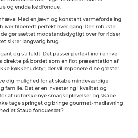
ue og endda kødfondue.
emhæve. Med en jævn og konstant varmefordeling
liver tilberedt perfekt hver gang. Den robuste
ade gør sættet modstandsdygtigt over for ridser
ket sikrer langvarig brug.
nt og stilfuldt. Det passer perfekt ind i enhver
 direkte på bordet som en flot præsentation af
ykke køkkenudstyr, der vil imponere dine gæster.
give dig mulighed for at skabe mindeværdige
amilie. Det er en investering i kvalitet og
d for at udforske nye smagsoplevelser og skabe
r ikke tage springet og bringe gourmet-madlavning
n med et Staub fonduesæt?