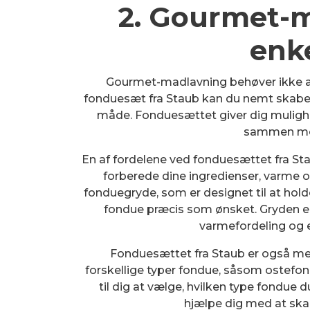
2. Gourmet-
enk
Gourmet-madlavning behøver ikke a
fonduesæt fra Staub kan du nemt skabe
måde. Fonduesættet giver dig mulighe
sammen med
En af fordelene ved fonduesættet fra Stau
forberede dine ingredienser, varme 
fonduegryde, som er designet til at hold
fondue præcis som ønsket. Gryden er 
varmefordeling og 
Fonduesættet fra Staub er også mege
forskellige typer fondue, såsom ostefo
til dig at vælge, hvilken type fondue du 
hjælpe dig med at sk