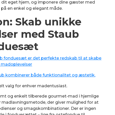
i dit eget hjem, og imponere dine gæster med
på en enkel og elegant måde.
on: Skab unikke
ser med Staub
duesæt
b fonduesæt er det perfekte redskab til at skabe
 madoplevelser
ub kombinerer både funktionalitet og æstetik,
deelt valg for enhver madentusiast.
mt og enkelt tilberede gourmet-mad i hjemlige
iv madlavningsmetode, der giver mulighed for at
edienser og smagskombinationer. Der er ingen
e i fonduesættet – lige fra ostefondue til