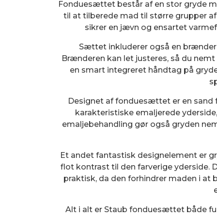
Fonduesættet består af en stor gryde med 
til at tilberede mad til større grupper 
sikrer en jævn og ensartet varmefo
Sættet inkluderer også en brænder,
Brænderen kan let justeres, så du nemt
en smart integreret håndtag på gryden
s
Designet af fonduesættet er en sand 
karakteristiske emaljerede yderside,
emaljebehandling gør også gryden nem at
Et andet fantastisk designelement er g
flot kontrast til den farverige yderside
praktisk, da den forhindrer maden i at 
Alt i alt er Staub fonduesættet både f