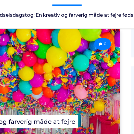
dselsdagstog: En kreativ og farverig måde at fejre fød
0
og farverig måde at fejre