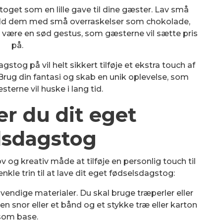
toget som en lille gave til dine gæster. Lav små
 fyld dem med små overraskelser som chokolade,
il være en sød gestus, som gæsterne vil sætte pris
på.
tog på vil helt sikkert tilføje et ekstra touch af
Brug din fantasi og skab en unik oplevelse, som
terne vil huske i lang tid.
er du dit eget
lsdagstog
v og kreativ måde at tilføje en personlig touch til
nkle trin til at lave dit eget fødselsdagstog:
vendige materialer. Du skal bruge træperler eller
 en snor eller et bånd og et stykke træ eller karton
som base.