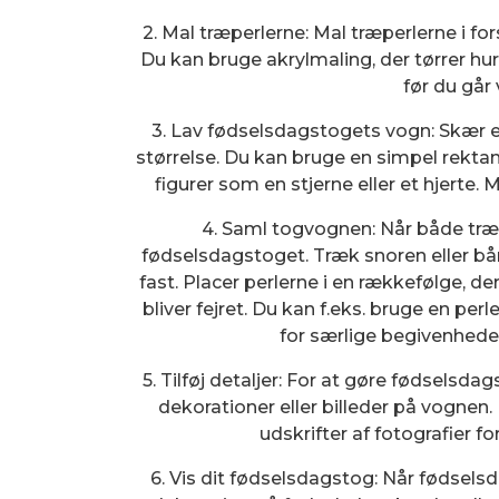
2. Mal træperlerne: Mal træperlerne i fo
Du kan bruge akrylmaling, der tørrer hurti
før du går 
3. Lav fødselsdagstogets vogn: Skær et
størrelse. Du kan bruge en simpel rekta
figurer som en stjerne eller et hjerte.
4. Saml togvognen: Når både træ
fødselsdagstoget. Træk snoren eller b
fast. Placer perlerne i en rækkefølge, d
bliver fejret. Du kan f.eks. bruge en perle
for særlige begivenheder
5. Tilføj detaljer: For at gøre fødselsd
dekorationer eller billeder på vognen.
udskrifter af fotografier fo
6. Vis dit fødselsdagstog: Når fødsels