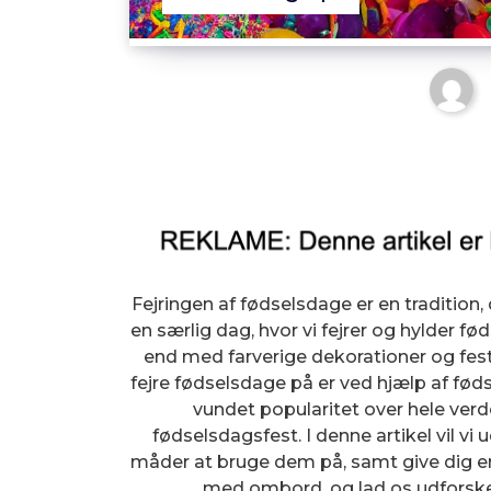
Fejringen af fødselsdage er en tradition,
en særlig dag, hvor vi fejrer og hylder f
end med farverige dekorationer og fes
fejre fødselsdage på er ved hjælp af fø
vundet popularitet over hele verd
fødselsdagsfest. I denne artikel vil vi
måder at bruge dem på, samt give dig en 
med ombord, og lad os udforske