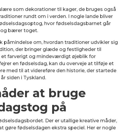
lære som dekorationer til kager, de bruges også
ditioner rundt om i verden. I nogle lande bliver
fødselsdagsoptog, hvor fødselsdagsbarnet går
 og bærer toget.
 påmindelse om, hvordan traditioner udvikler sig
adition, der bringer glæde og festligheder til
et farverigt og mindeværdigt øjeblik for
rer en fødselsdag, kan du overveje at tilføje et
e med til at videreføre den historie, der startede
år siden i Tyskland.
måder at bruge
sdagstog på
ødselsdagsbordet. Der er utallige kreative måder,
t gøre fødselsdagen ekstra speciel. Her er nogle