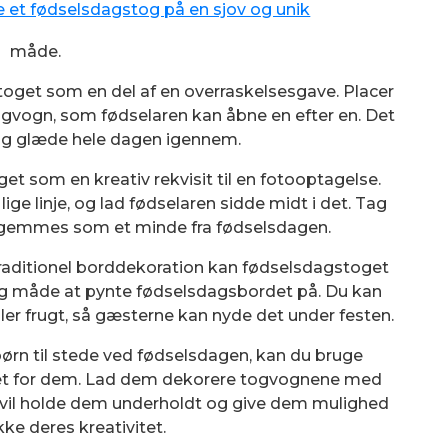
 et fødselsdagstog på en sjov og unik
måde.
toget som en del af en overraskelsesgave. Placer
ogvogn, som fødselaren kan åbne en efter en. Det
og glæde hele dagen igennem.
t som en kreativ rekvisit til en fotooptagelse.
lige linje, og lad fødselaren sidde midt i det. Tag
n gemmes som et minde fra fødselsdagen.
traditionel borddekoration kan fødselsdagstoget
ig måde at pynte fødselsdagsbordet på. Du kan
er frugt, så gæsterne kan nyde det under festen.
 børn til stede ved fødselsdagen, kan du bruge
tet for dem. Lad dem dekorere togvognene med
 vil holde dem underholdt og give dem mulighed
kke deres kreativitet.