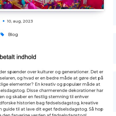
10, aug, 2023
Blog
 der spænder over kulturer og generationer. Det er
ødselaren, og hvad er en bedre måde at gøre det på
tlige elementer? En kreativ og populær måde at
dselsdagstog. Disse charmerende dekorationer har
en og skaber en festlig stemning til enhver
 udforske historien bag fødselsdagstog, kreative
guide til at lave dit eget fødselsdagstog. Så hop
 den farverige verden af fødselsdagstog!