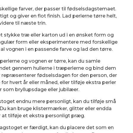
rskellige farver, der passer til fødselsdagstemaet.
gt og giver en flot finish. Lad perlerne tørre helt,
videre til næste trin.
 stykke træ eller karton ud i en ønsket form og
ngulær form eller eksperimentere med forskellige
 Mal vognen i en passende farve og lad den tørre.
perlerne og vognen er tørre, kan du samle
åndet gennem hullerne i træperlerne og bind dem
er repræsenterer fødselsdagen for den person, der
 for hvert år eller måned, eller tilføje ekstra perler
 som bryllupsdage eller jubilæer.
agstoget endnu mere personligt, kan du tilføje små
 Du kan bruge klistermærker, glitter eller endda
r at tilføje et ekstra personligt præg.
dagstoget er færdigt, kan du placere det som en