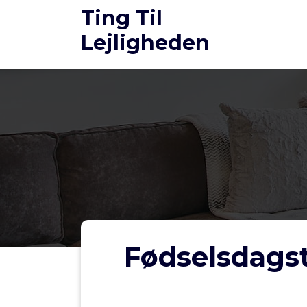
Videre
Ting Til
til
Lejligheden
indhold
Fødselsdagst