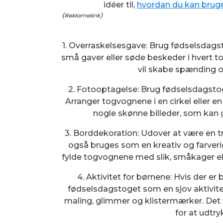
idéer til,
hvordan du kan bruge
1. Overraskelsesgave: Brug fødselsdags
små gaver eller søde beskeder i hvert t
vil skabe spænding 
2. Fotooptagelse: Brug fødselsdagstoge
Arranger togvognene i en cirkel eller en 
nogle skønne billeder, som ka
3. Borddekoration: Udover at være en 
også bruges som en kreativ og farver
fylde togvognene med slik, småkager ell
4. Aktivitet for børnene: Hvis der er
fødselsdagstoget som en sjov aktivi
maling, glimmer og klistermærker. Det
for at udtry