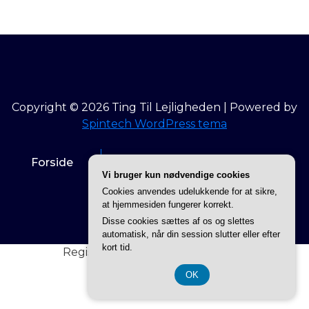
Copyright © 2026 Ting Til Lejligheden | Powered by
Spintech WordPress tema
Forside
Info om Ting til lejligheden
Vi bruger kun nødvendige cookies
Cookies anvendes udelukkende for at sikre,
Privatlivspolitik
at hjemmesiden fungerer korrekt.
Disse cookies sættes af os og slettes
automatisk, når din session slutter eller efter
kort tid.
Registreringsnummer 3740 7739
OK