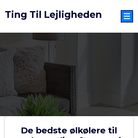
Videre
til
Ting Til Lejligheden
indhold
De bedste ølkølere til