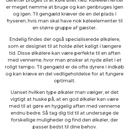
derefter bruges til at køle øllet ned. Køleelementer
er meget nemme at bruge og kan genbruges igen
og igen. Til gengæld kræver de en del plads i
fryseren, hvis man skal have nok køleelementer til
en større gruppe af gæster.
Endelig findes der også specialiserede ølkølere,
som er designet til at holde øllet køligt i længere
tid. Disse ølkølere kan være perfekte til en aften
med vennerne, hvor man ønsker at nyde øllet i et
roligt tempo. Til gengæld er de ofte dyrere i indkøb
og kan kræve en del vedligeholdelse for at fungere
optimalt.
Uanset hvilken type ølkøler man vælger, er det
vigtigt at huske på, at en god ølkøler kan være
med til at gøre en hyggelig aften med vennerne
endnu bedre. Så tag dig tid til at undersøge de
forskellige muligheder og find den ølkøler, der
passer bedst til dine behov.