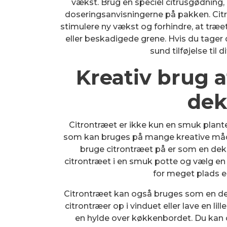
vækst. Brug en speciel citrusgødning, d
doseringsanvisningerne på pakken. Cit
stimulere ny vækst og forhindre, at træet
eller beskadigede grene. Hvis du tager d
sund tilføjelse til
Kreativ brug 
dek
Citrontræet er ikke kun en smuk plante 
som kan bruges på mange kreative måd
bruge citrontræet på er som en dekor
citrontræet i en smuk potte og vælg en 
for meget plads el
Citrontræet kan også bruges som en de
citrontræer op i vinduet eller lave en li
en hylde over køkkenbordet. Du kan o