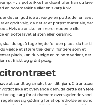
vamp. Hvis potte ikke har drænhuller, kan du lave
d en boremaskine eller en skarp kniv.
 er det en god idé at vælge en potte, der er lavet
 er et godt valg, da det er et porøst materiale, der
godt. Hvis du ønsker en mere moderne eller
ge en potte lavet af sten eller keramik.
, skal du også tage højde for den plads, du har til
du vælge et større træ, der vil fungere som et
nset plads, kan du vælge en mindre variant, der
 hjem et friskt og grønt præg.
 citrontræet
t have et sundt og smukt træ i dit hjem. Citrontræer
vigtigt ikke at overvande dem, da dette kan føre
 er tør, og sørg for at drænere overskydende vand
or regelmæssig gødning for at opretholde en sund