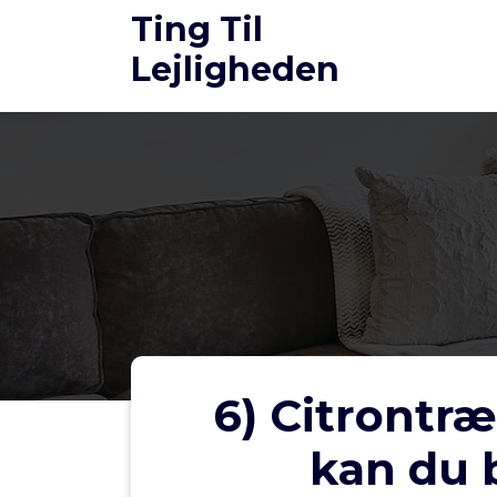
Videre
Ting Til
til
Lejligheden
indhold
6) Citrontr
kan du b