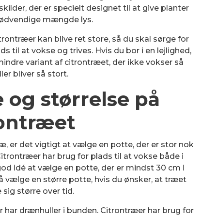
ilder, der er specielt designet til at give planter
nødvendige mængde lys.
trontræer kan blive ret store, så du skal sørge for
s til at vokse og trives. Hvis du bor i en lejlighed,
ndre variant af citrontræet, der ikke vokser så
ller bliver så stort.
e og størrelse på
rontræet
ræ, er det vigtigt at vælge en potte, der er stor nok
Citrontræer har brug for plads til at vokse både i
god idé at vælge en potte, der er mindst 30 cm i
vælge en større potte, hvis du ønsker, at træet
 sig større over tid.
r har drænhuller i bunden. Citrontræer har brug for