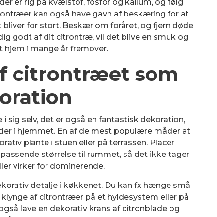
er er rig på kvælstof, fosfor og kalium, og følg
rontræer kan også have gavn af beskæring for at
 bliver for stort. Beskær om foråret, og fjern døde
ig godt af dit citrontræ, vil det blive en smuk og
 dit hjem i mange år fremover.
af citrontræet som
oration
i sig selv, det er også en fantastisk dekoration,
er i hjemmet. En af de mest populære måder at
ativ plante i stuen eller på terrassen. Placér
passende størrelse til rummet, så det ikke tager
ler virker for dominerende.
korativ detalje i køkkenet. Du kan fx hænge små
lle klynge af citrontræer på et hyldesystem eller på
gså lave en dekorativ krans af citronblade og