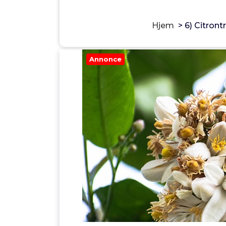
Hjem
>
6) Citront
Annonce