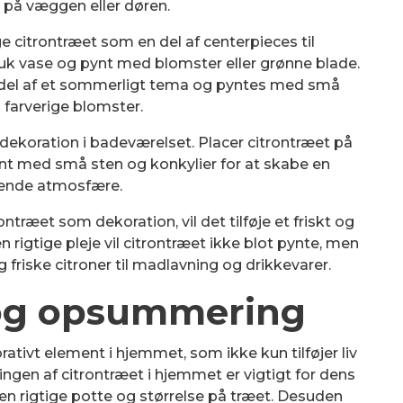
på væggen eller døren.
ge citrontræet som en del af centerpieces til
uk vase og pynt med blomster eller grønne blade.
 del af et sommerligt tema og pyntes med små
 farverige blomster.
dekoration i badeværelset. Placer citrontræet på
ynt med små sten og konkylier for at skabe en
ende atmosfære.
træet som dekoration, vil det tilføje et friskt og
n rigtige pleje vil citrontræet ikke blot pynte, men
g friske citroner til madlavning og drikkevarer.
og opsummering
ativt element i hjemmet, som ikke kun tilføjer liv
ingen af citrontræet i hjemmet er vigtigt for dens
den rigtige potte og størrelse på træet. Desuden